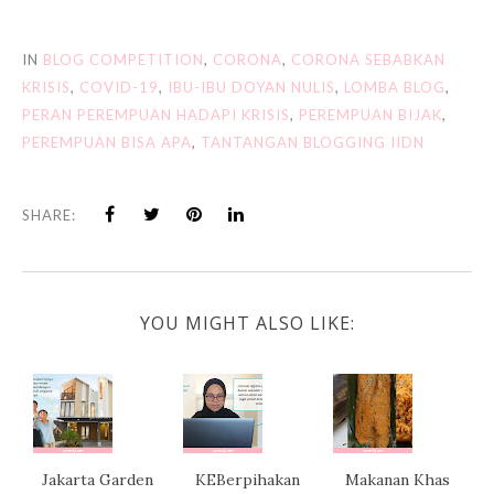
IN
BLOG COMPETITION
,
CORONA
,
CORONA SEBABKAN
KRISIS
,
COVID-19
,
IBU-IBU DOYAN NULIS
,
LOMBA BLOG
,
PERAN PEREMPUAN HADAPI KRISIS
,
PEREMPUAN BIJAK
,
PEREMPUAN BISA APA
,
TANTANGAN BLOGGING IIDN
SHARE:
YOU MIGHT ALSO LIKE:
Jakarta Garden
KEBerpihakan
Makanan Khas