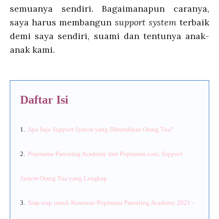
semuanya sendiri. Bagaimanapun caranya,
saya harus membangun
support system
terbaik
demi saya sendiri, suami dan tentunya anak-
anak kami.
Daftar Isi
1.
Apa Saja
Support System
yang Dibutuhkan Orang Tua?
2.
Popmama Parenting Academy dari Popmama.com,
Support
System
Orang Tua yang Lengkap
3.
Siap-siap untuk Keseruan Popmama Parenting Academy 2021 -