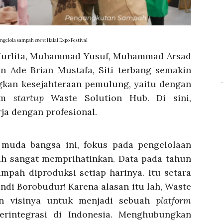
ngelola sampah
event
Halal Expo Festival
Nurlita, Muhammad Yusuf, Muhammad Arsad
an Ade Brian Mustafa, Siti terbang semakin
gkan kesejahteraan pemulung, yaitu dengan
lam
startup
Waste Solution Hub. Di sini,
ja dengan profesional.
k muda bangsa ini, fokus pada pengelolaan
ah sangat memprihatinkan. Data pada tahun
ampah diproduksi setiap harinya. Itu setara
ndi Borobudur! Karena alasan itu lah, Waste
n visinya untuk menjadi sebuah
platform
erintegrasi di Indonesia. Menghubungkan