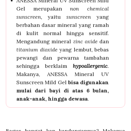
ANESSA Mineral UV Sunscreen Mild
Gel merupakan
non chemical
sunscreen,
yaitu
sunscreen
yang
berbahan dasar mineral yang ramah
di kulit normal hingga sensitif.
Mengandung
mineral
zinc oxide
dan
titanium dioxide
yang lembut, bebas
pewangi dan pewarna tambahan
sehingga berklaim
hypoallergenic
.
Makanya, ANESSA Mineral UV
Sunscreen Mild Gel
bisa digunakan
mulai dari bayi di atas 6 bulan,
anak-anak, hingga dewasa
.
Bagus banget kan kandungannya? Makanya