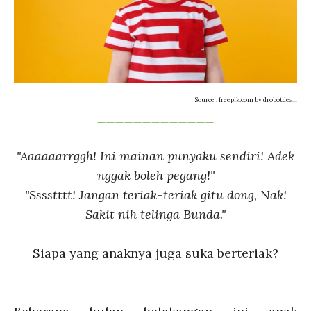
Source : freepik.com by drobotdean
_____________
"Aaaaaarrggh! Ini mainan punyaku sendiri! Adek
nggak boleh pegang!"
"Sssstttt! Jangan teriak-teriak gitu dong, Nak!
Sakit nih telinga Bunda."
Siapa yang anaknya juga suka berteriak?
____________