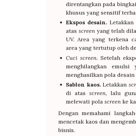
direntangkan pada bingka
khusus yang sensitif terh
Ekspos desain.
Letakkan 
atas
screen
yang telah dil
UV. Area yang terkena c
area yang tertutup oleh de
Cuci screen.
Setelah eksp
menghilangkan emulsi 
menghasilkan pola desain
Sablon kaos.
Letakkan
sc
di atas
screen
, lalu gun
melewati pola
screen
ke ka
Dengan memahami langkah-la
mencetak kaos dan mengemb
bisnis.