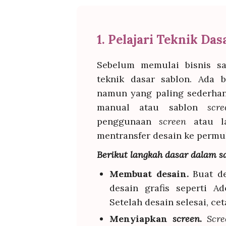
1. Pelajari Teknik Da
Sebelum memulai bisnis s
teknik dasar sablon. Ada b
namun yang paling sederha
manual atau sablon
scree
penggunaan
screen
atau l
mentransfer desain ke permu
Berikut langkah dasar dalam s
Membuat desain.
Buat d
desain grafis seperti A
Setelah desain selesai, cet
Menyiapkan
screen.
Scr