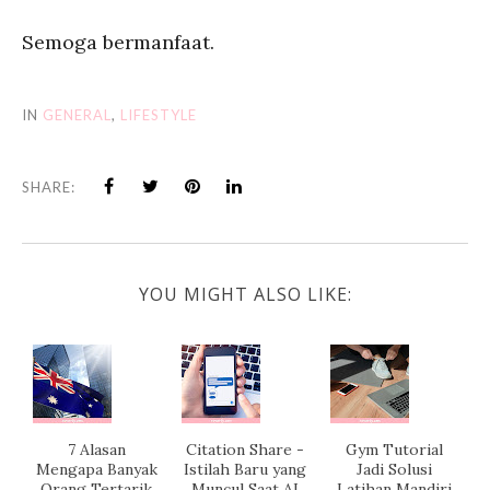
Semoga bermanfaat.
IN
GENERAL
,
LIFESTYLE
SHARE:
YOU MIGHT ALSO LIKE:
7 Alasan
Citation Share -
Gym Tutorial
Mengapa Banyak
Istilah Baru yang
Jadi Solusi
Orang Tertarik
Muncul Saat AI
Latihan Mandiri