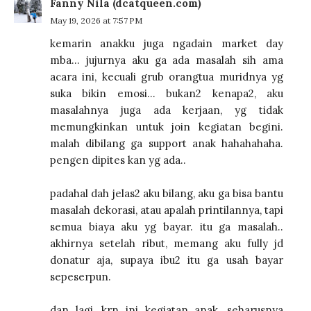
Fanny Nila (dcatqueen.com)
May 19, 2026 at 7:57 PM
kemarin anakku juga ngadain market day
mba... jujurnya aku ga ada masalah sih ama
acara ini, kecuali grub orangtua muridnya yg
suka bikin emosi... bukan2 kenapa2, aku
masalahnya juga ada kerjaan, yg tidak
memungkinkan untuk join kegiatan begini.
malah dibilang ga support anak hahahahaha.
pengen dipites kan yg ada..
padahal dah jelas2 aku bilang, aku ga bisa bantu
masalah dekorasi, atau apalah printilannya, tapi
semua biaya aku yg bayar. itu ga masalah..
akhirnya setelah ribut, memang aku fully jd
donatur aja, supaya ibu2 itu ga usah bayar
sepeserpun.
dan lagi, krn ini kegiatan anak, seharusnya