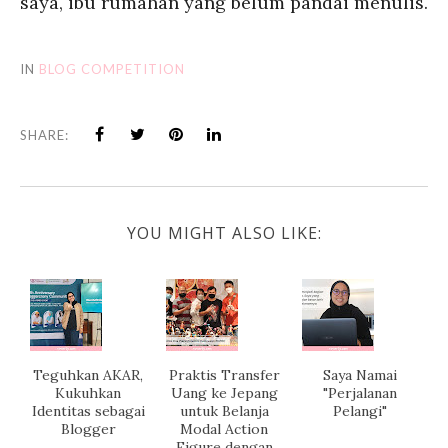
saya, ibu rumahan yang belum pandai menulis.
IN
BLOG COMPETITION
SHARE:
YOU MIGHT ALSO LIKE:
Teguhkan AKAR,
Praktis Transfer
Saya Namai
Kukuhkan
Uang ke Jepang
"Perjalanan
Identitas sebagai
untuk Belanja
Pelangi"
Blogger
Modal Action
Figure dengan