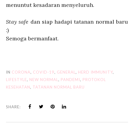
menuntut kesadaran menyeluruh.
Stay safe
dan siap hadapi tatanan normal baru
:)
Semoga bermanfaat.
IN
CORONA
,
COVID-19
,
GENERAL
,
HERD IMMUNITY
,
LIFESTYLE
,
NEW NORMAL
,
PANDEMI
,
PROTOKOL
KESEHATAN
,
TATANAN NORMAL BARU
SHARE: