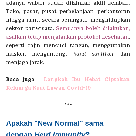
adanya wabah sudah diizinkan aktif kembali.
Toko, pasar, pusat perbelanjaan, perkantoran
hingga nanti secara berangsur menghidupkan
sektor pariwisata.
Semuanya boleh dilakukan,
asalkan tetap menjalankan protokol kesehatan
,
seperti rajin mencuci tangan, menggunakan
masker, mengantongi
hand sanitizer
dan
menjaga jarak.
Baca juga :
Langkah Ibu Hebat Ciptakan
Keluarga Kuat Lawan Covid-19
***
Apakah "New Normal" sama
dengan
Herd Immunity
?