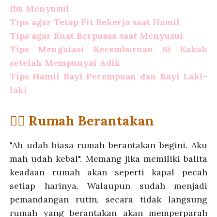
Ibu Menyusui
Tips agar Tetap Fit Bekerja saat Hamil
Tips agar Kuat Berpuasa saat Menyusui
Tips Mengatasi Kecemburuan Si Kakak
setelah Mempunyai Adik
Tips Hamil Bayi Perempuan dan Bayi Laki-
laki
💁‍♀️ Rumah Berantakan
"Ah udah biasa rumah berantakan begini. Aku
mah udah kebal". Memang jika memiliki balita
keadaan rumah akan seperti kapal pecah
setiap harinya. Walaupun sudah menjadi
pemandangan rutin, secara tidak langsung
rumah yang berantakan akan memperparah